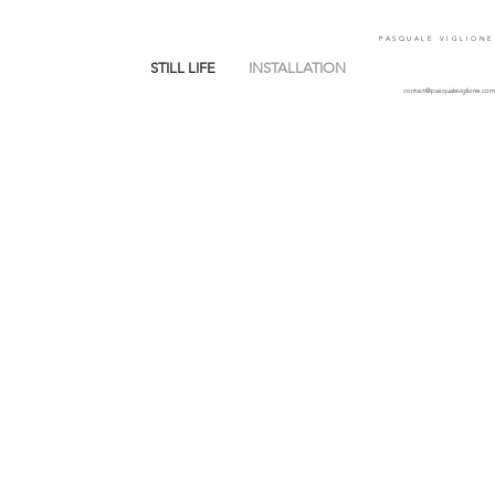
PASQUALE VIGLIONE
STILL LIFE
INSTALLATION
contact@pasqualeviglione.com