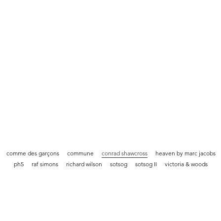
comme des garçons
commune
conrad shawcross
heaven by marc jacobs
ph5
raf simons
richard wilson
sotsog
sotsog II
victoria & woods