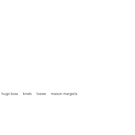
hugo boss
knwls
loewe
maison margiela